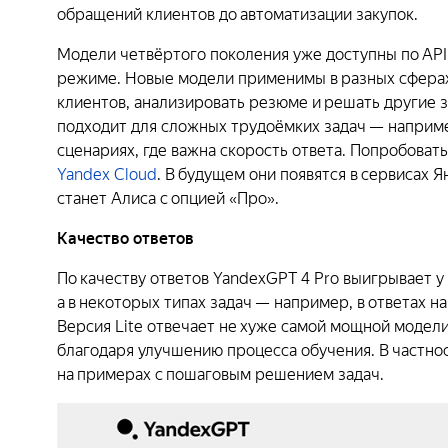
обращений клиентов до автоматизации закупок.
Модели четвёртого поколения уже доступны по API 
режиме. Новые модели применимы в разных сферах 
клиентов, анализировать резюме и решать другие з
подходит для сложных трудоёмких задач — например
сценариях, где важна скорость ответа. Попробова
Yandex Cloud
. В будущем они появятся в сервисах
станет Алиса с опцией «Про».
Качество ответов
По качеству ответов YandexGPT 4 Pro выигрывает у
а в некоторых типах задач — например, в ответах 
Версия Lite отвечает не хуже самой мощной модел
благодаря улучшению процесса обучения. В частно
на примерах с пошаговым решением задач.