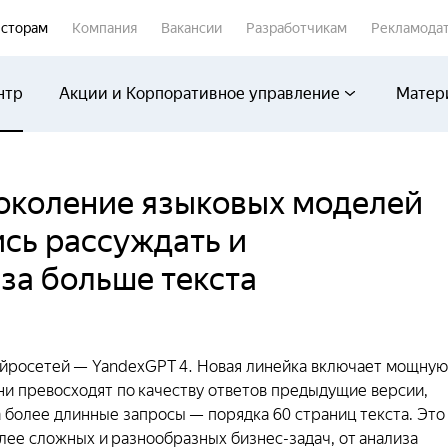
сторам
Компания
Вакансии
Разработчикам
Рекламода
нтр
Акции и Корпоративное управление
Матер
поколение языковых моделей
ись рассуждать и
за больше текста
ейросетей — YandexGPT 4. Новая линейка включает мощную
ни превосходят по качеству ответов предыдущие версии,
 более длинные запросы — порядка 60 страниц текста. Это
лее сложных и разнообразных бизнес-задач, от анализа