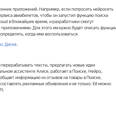
ронних приложений. Например, если попросить нейросеть
сервиса авиабилетов, чтобы он запустил функцию поиска
Cloud в ближайшее время, и разработчики смогут
 приложениями. Для этого им нужно будет описать функци
 определять, когда ими воспользоваться.
кс Диске
.
и перерабатывать тексты, предлагать новые идеи
альном ассистенте Алисе, работает в Поиске, Нейро,
бобщает информацию из отзывов на товары в Поиске,
 составлять рекламные объявления и не только. Её можно
PI.