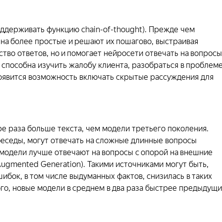
ддерживать функцию chain-of-thought). Прежде чем
 на более простые и решают их пошагово, выстраивая
тво ответов, но и помогает нейросети отвечать на вопросы
 способна изучить жалобу клиента, разобраться в проблем
появится возможность включать скрытые рассуждения для
е раза больше текста, чем модели третьего поколения.
беседы, могут отвечать на сложные длинные вопросы
 модели лучше отвечают на вопросы с опорой на внешние
Augmented Generation). Такими источниками могут быть,
ибок, в том числе выдуманных фактов, снизилась в таких
того, новые модели в среднем в два раза быстрее предыдущ