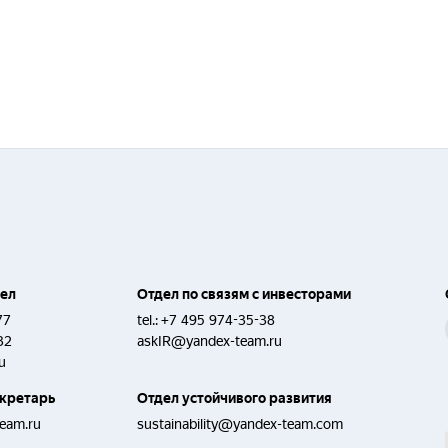
дел
Отдел по связям с инвесторами
77
tel.:
+7 495 974-35-38
32
askIR@yandex-team.ru
u
кретарь
Отдел устойчивого развития
eam.ru
sustainability@yandex-team.com