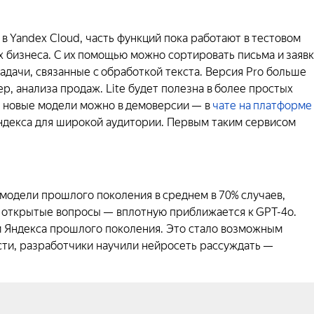
в Yandex Cloud, часть функций пока работают в тестовом
бизнеса. С их помощью можно сортировать письма и заяв
адачи, связанные с обработкой текста. Версия Pro больше
, анализа продаж. Lite будет полезна в более простых
ть новые модели можно в демоверсии — в
чате на платформе
 Яндекса для широкой аудитории. Первым таким сервисом
 модели прошлого поколения в среднем в 70% случаев,
на открытые вопросы — вплотную приближается к GPT-4o.
и Яндекса прошлого поколения. Это стало возможным
сти, разработчики научили нейросеть рассуждать —