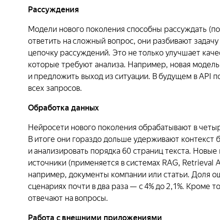
Рассуждения
Модели нового поколения способны рассуждать (по
ответить на сложный вопрос, они разбивают задачу
цепочку рассуждений. Это не только улучшает качес
которые требуют анализа. Например, новая модель
и предложить выход из ситуации. В будущем в API 
всех запросов.
Обработка данных
Нейросети нового поколения обрабатывают в четыр
В итоге они гораздо дольше удерживают контекст 
и анализировать порядка 60 страниц текста. Новые
источники (применяется в системах RAG, Retrieval 
например, документы компании или статьи. Доля ош
сценариях почти в два раза — с 4% до 2,1%. Кроме 
отвечают на вопросы.
Работа с внешними приложениями