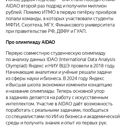
AIDAO второй раз подряд и получили миллион
рублей. Помимо ИТМО в первую пятёрку призёров
попали команды, в которых участвовали студенты
МФТИ, Сколтеха, МГУ, Финансового университета
при правительстве РФ, ДВФУ и ГУАП.
Про олимпиаду AIDAO
Первую совместную студенческую олимпиаду
по анализу данных IDAO (International Data Analysis
Olympiad) Яндекс и НИУ ВШЭ провели в 2018 году.
Начинающие аналитики и учёные решали задачи
из сферы науки и бизнеса. В 2024 году Яндекс
и Высшая школа экономики изменили концепцию
и название олимпиады. Теперь основной упор
в заданиях делается на работу с искусственным
интеллектом. Участие в AIDAO даёт возможность
поработать с реальными задачами, пообщаться
со специалистами по ИИ из бизнеса и академической
среды и получить знания и опыт из первых рук.