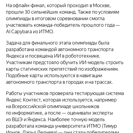
На офлайн-финал, который проходил в Москве,
прошли 30 сильнейших команд. Также по условиям
олимпиады в итоговом соревновании смогла
участвовать команда-победитель прошлого года —
AI Capybara из ИТМО.
Задача для финального этапа олимпиады была
разработана командой автономного транспорта
Яндекса и посвящена ИИ в робототехнике.
Участникам предстояло обучить ИИ-модель строить
карты статических препятствий по изображениям.
Подобные карты используются в навигации
автономного транспорта в городах и на трассах.
Работы участников проверяла тестирующая система
Яндекс Контест, которая используется, например
на Всероссийской олимпиаде школьников
по информатике, а после — оценивали эксперты
из ВШЭ и Яндекса. Наиболее точную модель
разработала команда университета ИТМО (Тимур
Ионов, Дарья Леднева) — они стали победителями